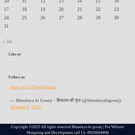
10
11
12
13
14
15
16
17
18
19
20
21
22
23
24
25
26
27
28
29
30
31
« Jul
Like us
Follow us
https://t.co/7FqxR3Yoah
— Himalaya ki Goonj – हिमालय की गूंज (@himalayakigoonj)
October 6, 2025
Copyright ©2025 All rights reserved Himalaya ki goonj | For Website
Designing and Development call Us:-8920664806