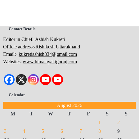
Contact Details
Editor in Chief:-Ashish Kukreti
Officie address:-Rishikesh Uttarakhand
Email:-
kukretiashish834@gmail.com
Website:-
www.himalayakigoonj.com
Calendar
August 2026
M
T
W
T
F
S
S
1
2
3
4
5
6
7
8
9