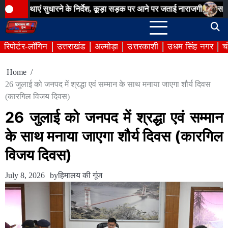
Skip
एं सुधारने के निर्देश, कूड़ा सड़क पर आने पर जताई नाराजगी
सम्मान सेतु अभि
to
content
रिपोर्टर-लॉगिन
उत्तराखंड
अल्मोड़ा
उत्तरकाशी
उधम सिंह नगर
च
Home
26 जुलाई को जनपद में श्रद्धा एवं सम्मान के साथ मनाया जाएगा शौर्य दिवस
(कारगिल विजय दिवस)
26 जुलाई को जनपद में श्रद्धा एवं सम्मान
के साथ मनाया जाएगा शौर्य दिवस (कारगिल
विजय दिवस)
July 8, 2026
by
हिमालय की गूंज