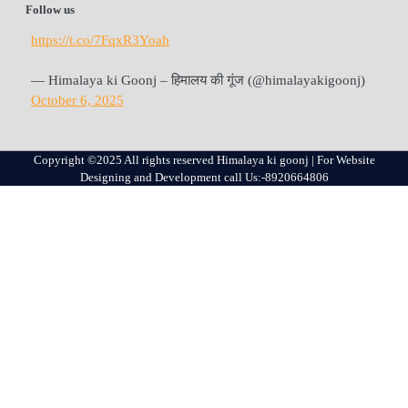
Follow us
https://t.co/7FqxR3Yoah
— Himalaya ki Goonj – हिमालय की गूंज (@himalayakigoonj)
October 6, 2025
Copyright ©2025 All rights reserved Himalaya ki goonj | For Website
Designing and Development call Us:-8920664806