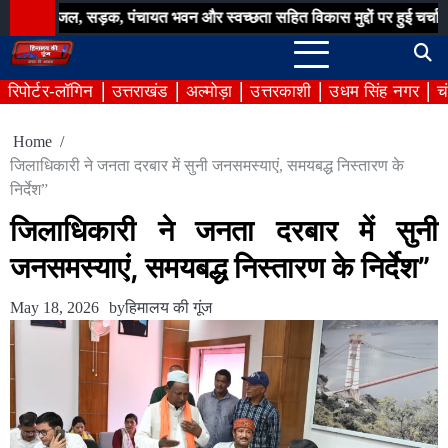
Skip
, सड़क, पंचायत भवन और स्वच्छता सहित विकास मुद्दों पर हुई चर्चा
बिना अन
to
content
रिपोर्टर-लॉगिन
उत्तराखंड
अल्मोड़ा
उत्तरकाशी
उधम सिंह नगर
च
Home
जिलाधिकारी ने जनता दरबार में सुनी जनसमस्याएं, समयबद्ध निस्तारण के
निर्देश”
जिलाधिकारी ने जनता दरबार में सुनी
जनसमस्याएं, समयबद्ध निस्तारण के निर्देश”
May 18, 2026
by
हिमालय की गूंज