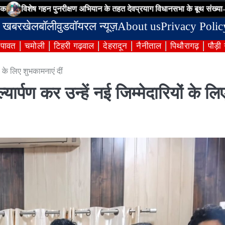
गहन पुनरीक्षण अभियान के तहत देवप्रयाग विधानसभा के बूथ संख्या-95 पर सभी न
 खबर
खेल
बॉलीवुड
वॉयरल न्यूज़
About us
Privacy Polic
ंपावत
चमोली
टिहरी गढ़वाल
देहरादून
नैनीताल
पिथौरागढ़
पौड़ी
ों के लिए शुभकामनाएं दीं
यार्पण कर उन्हें नई जिम्मेदारियों के लि