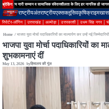
Skip
ब्रेकिंग
्य नारी सम्मान व सामाजिक संवेदनशीलता के लिए हर नागरिक हो जागरुक
विशेष 
to
राष्ट्रीय
अंतराष्ट्रीय
एक्सक्लूसिव
कृषि
क्राइम
खास
content
रिपोर्टर-लॉगिन
उत्तराखंड
अल्मोड़ा
उत्तरकाशी
उधम सिंह नगर
च
Home
भाजपा युवा मोर्चा पदाधिकारियों का माल्यार्पण कर उन्हें नई जिम्मेदारिय
भाजपा युवा मोर्चा पदाधिकारियों का माल्
शुभकामनाएं दीं
May 13, 2026
by
हिमालय की गूंज