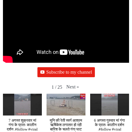
Subscribe to my channel
Next
»
1
/
25
7 अगस्त शुक्रवार मां
मुनि की रेती स्वर्ग आश्रम
6 अगस्त गुरुवार मां गंगा
गंगा के प्रातः कालीन
ऋषिकेश लगातार हो रही
के प्रातः कालीन दर्शन
दर्शन .#follow #viral
बारिश के चलते गंगा घाट
.#follow #viral