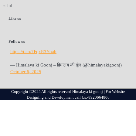
« Jul
Like us
Follow us
https://t.co/7FqxR3Yoah
— Himalaya ki Goonj – हिमालय की गूंज (@himalayakigoonj)
October 6, 2025
Copyright ©2025 All rights reserved Himalaya ki goonj | For Website
Designing and Development call Us:-8920664806