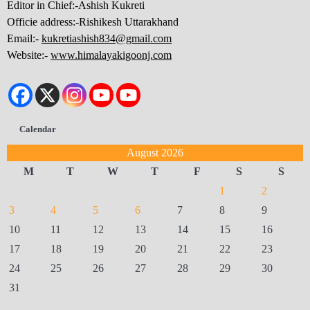
Editor in Chief:-Ashish Kukreti
Officie address:-Rishikesh Uttarakhand
Email:-
kukretiashish834@gmail.com
Website:-
www.himalayakigoonj.com
Calendar
August 2026
M
T
W
T
F
S
S
1
2
3
4
5
6
7
8
9
10
11
12
13
14
15
16
17
18
19
20
21
22
23
24
25
26
27
28
29
30
31