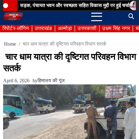
Skip
ड़क, पंचायत भवन और स्वच्छता सहित विकास मुद्दों पर हुई चर्चा
बिना अनुमत
to
content
रिपोर्टर-लॉगिन
उत्तराखंड
अल्मोड़ा
उत्तरकाशी
उधम सिंह नगर
च
Home
चार धाम यात्रा की दृष्टिगत परिवहन विभाग सतर्क
चार धाम यात्रा की दृष्टिगत परिवहन विभाग
सतर्क
April 6, 2026
by
हिमालय की गूंज