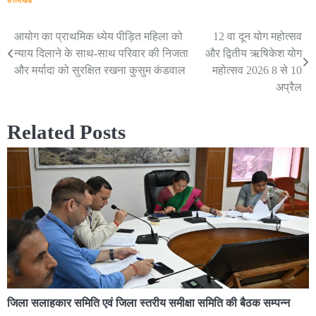
उत्तराखंड
आयोग का प्राथमिक ध्येय पीड़ित महिला को
12 वा दून योग महोत्सव
Post
न्याय दिलाने के साथ-साथ परिवार की निजता
और द्वितीय ऋषिकेश योग
navigation
और मर्यादा को सुरक्षित रखना कुसुम कंडवाल
महोत्सव 2026 8 से 10
अप्रैल
Related Posts
जिला सलाहकार समिति एवं जिला स्तरीय समीक्षा समिति की बैठक सम्पन्न