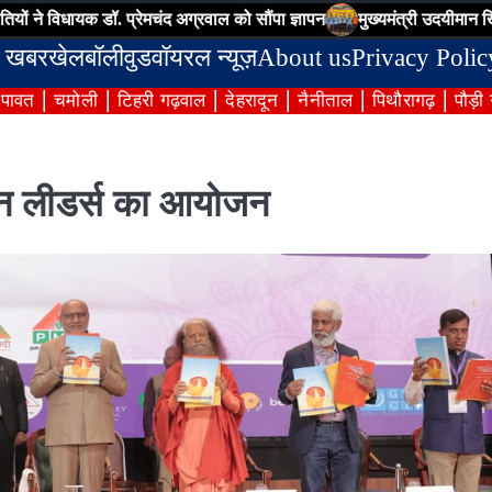
 डॉ. प्रेमचंद अग्रवाल को सौंपा ज्ञापन
मुख्यमंत्री उदयीमान खिलाड़ी योजना म
 खबर
खेल
बॉलीवुड
वॉयरल न्यूज़
About us
Privacy Polic
ंपावत
चमोली
टिहरी गढ़वाल
देहरादून
नैनीताल
पिथौरागढ़
पौड़ी
ेशन लीडर्स का आयोजन