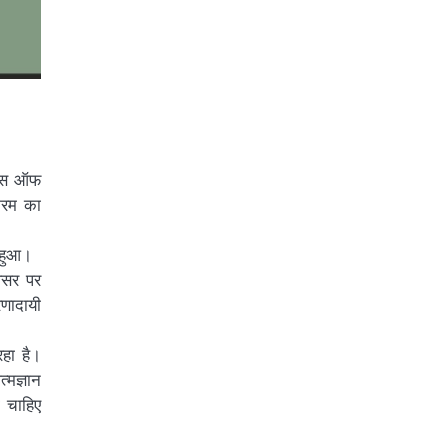
ेंस ऑफ
क्रम का
त हुआ।
वसर पर
रणादायी
रहा है।
्मज्ञान
ा चाहिए