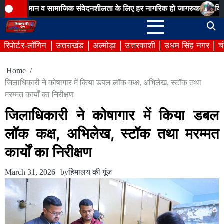
Skip
 सम्मान व सामाजिक संवेदनशीलता के लिए हर नागरिक हो जागरुक
विशेष गहन पु
to
content
रिपोर्टर-लॉगिन
उत्तराखंड
अल्मोड़ा
उत्तरकाशी
उधम सिंह नगर
च
Home
जिलाधिकारी ने कोषागार में किया डबल लॉक कक्ष, अभिलेख, स्टॉक तथा
मरम्मत कार्यों का निरीक्षण
जिलाधिकारी ने कोषागार में किया डबल
लॉक कक्ष, अभिलेख, स्टॉक तथा मरम्मत
कार्यों का निरीक्षण
March 31, 2026
by
हिमालय की गूंज