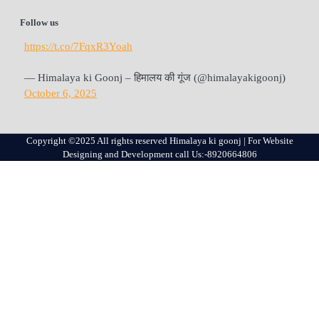
Follow us
https://t.co/7FqxR3Yoah
— Himalaya ki Goonj – हिमालय की गूंज (@himalayakigoonj)
October 6, 2025
Copyright ©2025 All rights reserved Himalaya ki goonj | For Website
Designing and Development call Us:-8920664806