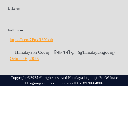
Like us
Follow us
https://t.co/7FqxR3Yoah
— Himalaya ki Goonj – हिमालय की गूंज (@himalayakigoonj)
October 6, 2025
Copyright ©2025 All rights reserved Himalaya ki goonj | For Website
Designing and Development call Us:-8920664806