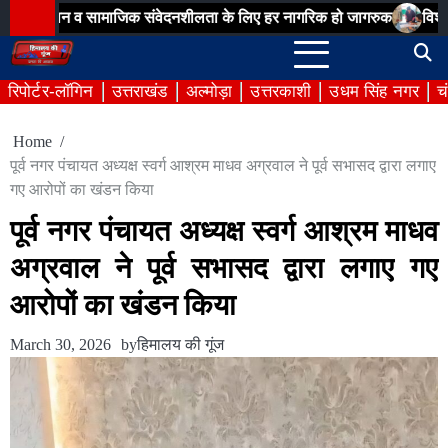
Skip
मान व सामाजिक संवेदनशीलता के लिए हर नागरिक हो जागरुक
विशेष गहन पुनरीक
to
content
रिपोर्टर-लॉगिन
उत्तराखंड
अल्मोड़ा
उत्तरकाशी
उधम सिंह नगर
च
Home
पूर्व नगर पंचायत अध्यक्ष स्वर्ग आश्रम माधव अग्रवाल ने पूर्व सभासद द्वारा लगाए
गए आरोपों का खंडन किया
पूर्व नगर पंचायत अध्यक्ष स्वर्ग आश्रम माधव
अग्रवाल ने पूर्व सभासद द्वारा लगाए गए
आरोपों का खंडन किया
March 30, 2026
by
हिमालय की गूंज