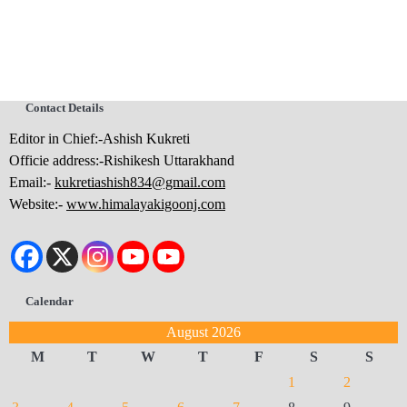
Contact Details
Editor in Chief:-Ashish Kukreti
Officie address:-Rishikesh Uttarakhand
Email:-
kukretiashish834@gmail.com
Website:-
www.himalayakigoonj.com
Calendar
August 2026
M
T
W
T
F
S
S
1
2