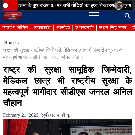
Skip
 बूथ संख्या-95 पर सभी नोटिसों का हुआ निस्तारण
ग्राम पंचायतों में ठोस अप
to
content
रिपोर्टर-लॉगिन
उत्तराखंड
अल्मोड़ा
उत्तरकाशी
उधम सिंह नगर
च
Home
राष्ट्र की सुरक्षा सामूहिक जिम्मेदारी, मेडिकल छात्र भी राष्ट्रीय सुरक्षा के
महत्वपूर्ण भागीदार सीडीएस जनरल अनिल चौहान
राष्ट्र की सुरक्षा सामूहिक जिम्मेदारी,
मेडिकल छात्र भी राष्ट्रीय सुरक्षा के
महत्वपूर्ण भागीदार सीडीएस जनरल अनिल
चौहान
February 21, 2026
by
हिमालय की गूंज