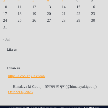
3
4
5
6
7
8
9
10
11
12
13
14
15
16
17
18
19
20
21
22
23
24
25
26
27
28
29
30
31
« Jul
Like us
Follow us
https://t.co/7FqxR3Yoah
— Himalaya ki Goonj – हिमालय की गूंज (@himalayakigoonj)
October 6, 2025
Copyright ©2025 All rights reserved Himalaya ki goonj | For Website