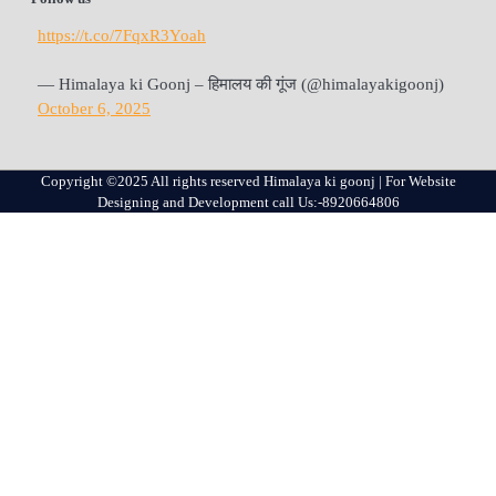
https://t.co/7FqxR3Yoah
— Himalaya ki Goonj – हिमालय की गूंज (@himalayakigoonj)
October 6, 2025
Copyright ©2025 All rights reserved Himalaya ki goonj | For Website
Designing and Development call Us:-8920664806