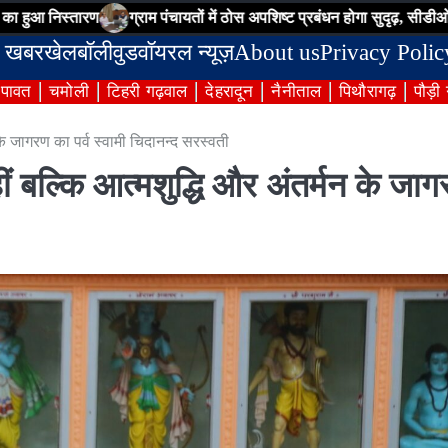
ग्राम पंचायतों में ठोस अपशिष्ट प्रबंधन होगा सुदृढ़, सीडीओ ने अधिकारियों को
 खबर
खेल
बॉलीवुड
वॉयरल न्यूज़
About us
Privacy Polic
ंपावत
चमोली
टिहरी गढ़वाल
देहरादून
नैनीताल
पिथौरागढ़
पौड़ी
न के जागरण का पर्व स्वामी चिदानन्द सरस्वती
नहीं बल्कि आत्मशुद्धि और अंतर्मन के जा