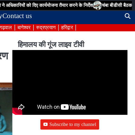
 दिए कार्ययोजना तैयार करने के निर्देश
चंबा बीडीसी बैठक: पेयजल, सड़क, पंचा
y
Contact us
 गढ़वाल
बागेश्वर
रुद्रप्रयाग
हरिद्वार
हिमालय की गूंज लाइव टीवी
गरण
Subscribe to my channel