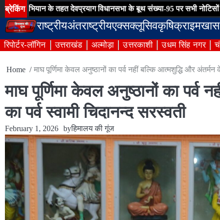
Skip
ब्रेकिंग
के तहत देवप्रयाग विधानसभा के बूथ संख्या-95 पर सभी नोटिसों का हुआ निस्तारण
to
राष्ट्रीय
अंतराष्ट्रीय
एक्सक्लूसिव
कृषि
क्राइम
खास
content
रिपोर्टर-लॉगिन
उत्तराखंड
अल्मोड़ा
उत्तरकाशी
उधम सिंह नगर
च
Home
माघ पूर्णिमा केवल अनुष्ठानों का पर्व नहीं बल्कि आत्मशुद्धि और अंतर्म
माघ पूर्णिमा केवल अनुष्ठानों का पर्व 
का पर्व स्वामी चिदानन्द सरस्वती
February 1, 2026
by
हिमालय की गूंज