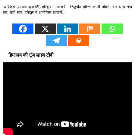
ऋषिकेश (आशीष कुकरेती) हरिद्वार 1 जनवरी सिद्धपीठ दक्षिण काली मंदिर, नील धारा गंगा
तट, चंडी घाट, हरिद्वार में आयोजित आचार्य…
हिमालय की गूंज लाइव टीवी