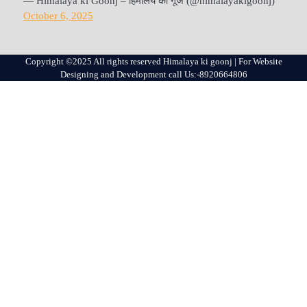
— Himalaya ki Goonj – हिमालय की गूंज (@himalayakigoonj)
October 6, 2025
Copyright ©2025 All rights reserved Himalaya ki goonj | For Website
Designing and Development call Us:-8920664806