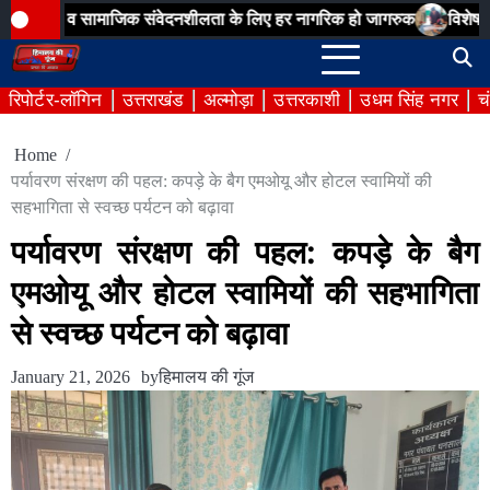
Skip
न व सामाजिक संवेदनशीलता के लिए हर नागरिक हो जागरुक
विशेष गहन पुनरीक्ष
to
content
रिपोर्टर-लॉगिन
उत्तराखंड
अल्मोड़ा
उत्तरकाशी
उधम सिंह नगर
च
Home
पर्यावरण संरक्षण की पहल: कपड़े के बैग एमओयू और होटल स्वामियों की
सहभागिता से स्वच्छ पर्यटन को बढ़ावा
पर्यावरण संरक्षण की पहल: कपड़े के बैग
एमओयू और होटल स्वामियों की सहभागिता
से स्वच्छ पर्यटन को बढ़ावा
January 21, 2026
by
हिमालय की गूंज