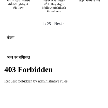
गंगा के प्रातः कालीन
गंगा के प्रातः कालीन
टिहरी में मनाया गया
दर्शन #highlight
दर्शन .#highlight
#follow
#follow #rishikesh
#viralreels
Next
»
1
/
25
मौसम
आज का राशिफल