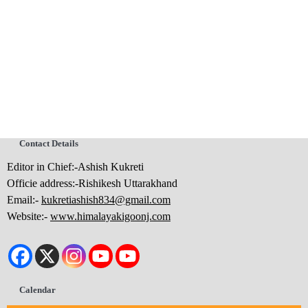
Contact Details
Editor in Chief:-Ashish Kukreti
Officie address:-Rishikesh Uttarakhand
Email:-
kukretiashish834@gmail.com
Website:-
www.himalayakigoonj.com
Calendar