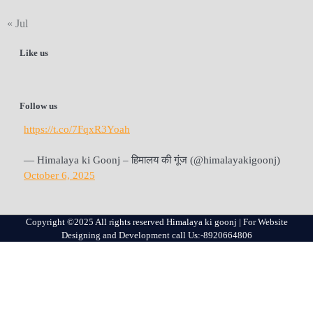
« Jul
Like us
Follow us
https://t.co/7FqxR3Yoah
— Himalaya ki Goonj – हिमालय की गूंज (@himalayakigoonj)
October 6, 2025
Copyright ©2025 All rights reserved Himalaya ki goonj | For Website
Designing and Development call Us:-8920664806