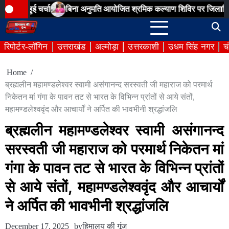
Skip
्चा
बिना अनुमति आयोजित श्रमिक कल्याण शिविर पर जिलाधिकारी की सख्त क
to
content
रिपोर्टर-लॉगिन
उत्तराखंड
अल्मोड़ा
उत्तरकाशी
उधम सिंह नगर
च
Home
ब्रह्मलीन महामण्डलेश्वर स्वामी असंगानन्द सरस्वती जी महाराज को परमार्थ
निकेतन मां गंगा के पावन तट से भारत के विभिन्न प्रांतों से आये संतों,
महामण्डलेश्ववृंद और आचार्यों ने अर्पित की भावभीनी श्रद्धांजलि
ब्रह्मलीन महामण्डलेश्वर स्वामी असंगानन्द
सरस्वती जी महाराज को परमार्थ निकेतन मां
गंगा के पावन तट से भारत के विभिन्न प्रांतों
से आये संतों, महामण्डलेश्ववृंद और आचार्यों
ने अर्पित की भावभीनी श्रद्धांजलि
December 17, 2025
by
हिमालय की गूंज