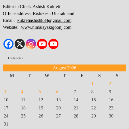
Editor in Chief:-Ashish Kukreti
Officie address:-Rishikesh Uttarakhand
Email:-
kukretiashish834@gmail.com
Website:-
www.himalayakigoonj.com
Calendar
August 2026
M
T
W
T
F
S
S
1
2
3
4
5
6
7
8
9
10
11
12
13
14
15
16
17
18
19
20
21
22
23
24
25
26
27
28
29
30
31