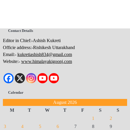
Contact Details
Editor in Chief:-Ashish Kukreti
Officie address:-Rishikesh Uttarakhand
Email:-
kukretiashish834@gmail.com
Website:-
www.himalayakigoonj.com
Calendar
August 2026
M
T
W
T
F
S
S
1
2
3
4
5
6
7
8
9