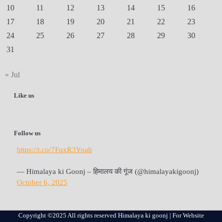
10
11
12
13
14
15
16
17
18
19
20
21
22
23
24
25
26
27
28
29
30
31
« Jul
Like us
Follow us
https://t.co/7FqxR3Yoah
— Himalaya ki Goonj – हिमालय की गूंज (@himalayakigoonj)
October 6, 2025
Copyright ©2025 All rights reserved Himalaya ki goonj | For Website