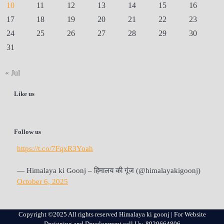
10
11
12
13
14
15
16
17
18
19
20
21
22
23
24
25
26
27
28
29
30
31
« Jul
Like us
Follow us
https://t.co/7FqxR3Yoah
— Himalaya ki Goonj – हिमालय की गूंज (@himalayakigoonj)
October 6, 2025
Copyright ©2025 All rights reserved Himalaya ki goonj | For Website
Designing and Development call Us:-8920664806