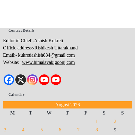
Contact Details
Editor in Chief:-Ashish Kukreti
Officie address:-Rishikesh Uttarakhand
Email:-
kukretiashish834@gmail.com
Website:-
www.himalayakigoonj.com
Calendar
August 2026
M
T
W
T
F
S
S
1
2
3
4
5
6
7
8
9