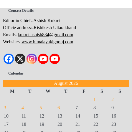
Contact Details
Editor in Chief:-Ashish Kukreti
Officie address:-Rishikesh Uttarakhand
Email:-
kukretiashish834@gmail.com
Website:-
www.himalayakigoonj.com
Calendar
August 2026
M
T
W
T
F
S
S
1
2
3
4
5
6
7
8
9
10
11
12
13
14
15
16
17
18
19
20
21
22
23