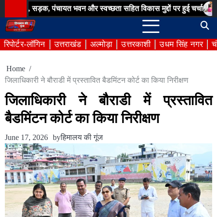
Skip
़क, पंचायत भवन और स्वच्छता सहित विकास मुद्दों पर हुई चर्चा
बिना अनुमति
to
content
रिपोर्टर-लॉगिन
उत्तराखंड
अल्मोड़ा
उत्तरकाशी
उधम सिंह नगर
च
Home
जिलाधिकारी ने बौराडी में प्रस्तावित बैडमिंटन कोर्ट का किया निरीक्षण
जिलाधिकारी ने बौराडी में प्रस्तावित
बैडमिंटन कोर्ट का किया निरीक्षण
June 17, 2026
by
हिमालय की गूंज