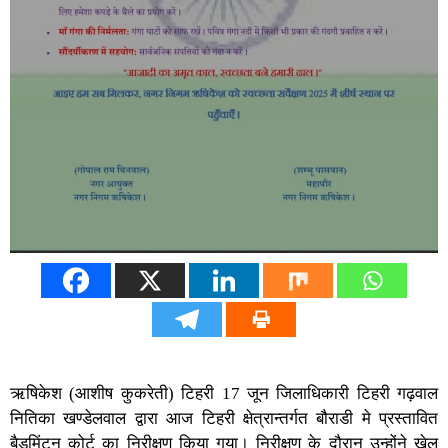
ऋषिकेश (आशीष कुकरेती) टिहरी 17 जून जिलाधिकारी टिहरी गढ़वाल
नितिका खण्डेलवाल द्वारा आज टिहरी क्षेत्रान्तर्गत बौराडी मे प्रस्तावित
बैडमिंटन कोर्ट का निरीक्षण किया गया। निरीक्षण के दौरान उन्होंने खेल