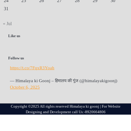
24
25
26
27
28
29
30
31
« Jul
Like us
Follow us
https://t.co/7FqxR3Yoah
— Himalaya ki Goonj – हिमालय की गूंज (@himalayakigoonj)
October 6, 2025
Copyright ©2025 All rights reserved Himalaya ki goonj | For Website
Designing and Development call Us:-8920664806