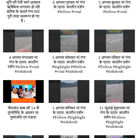
मुनि की रेती स्वर्ग आश्रम
6 अगस्त गुरुवार मां गंगा
5 अगस्त बुधवार मां गंगा
ऋषिकेश लगातार हो रही
के प्रातः कालीन दर्शन
के प्रातः कालीन दर्शन
बारिश के चलते गंगा घाट
.#follow #viral
.#follow #viral
पूरी तरह जलमग्न हो गए
हैं।
4 अगस्त मंगलवार मां
3 अगस्त सोमवार मां गंगा
2 अगस्त रविवार मां गंगा
गंगा के प्रातः कालीन
के प्रातः कालीन दर्शन
के प्रातः कालीन दर्शन
दर्शन #follow #viral
#highlight ##follow
#Follow #highlight
#rishikesh
#viral #rishikesh
#rishikesh
नीलकंठ बाबा की 14 वी
1 अगस्त शनिवार मां गंगा
31 जुलाई शुक्रवार मां
पुण्यतिथि के अवसर पर
के प्रातः कालीन दर्शन .
गंगा के प्रातः कालीन
पुष्पांजलि एवं भंडारा
#Follow #highlight
दर्शन #Follow
#rishikesh
#highlight
#rishikesh