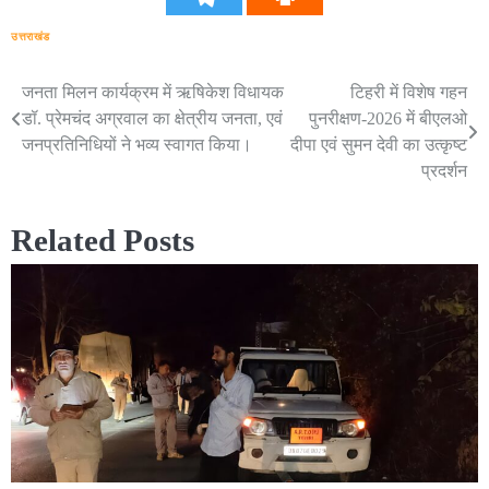
उत्तराखंड
जनता मिलन कार्यक्रम में ऋषिकेश विधायक
टिहरी में विशेष गहन
Post
डॉ. प्रेमचंद अग्रवाल का क्षेत्रीय जनता, एवं
पुनरीक्षण-2026 में बीएलओ
navigation
जनप्रतिनिधियों ने भव्य स्वागत किया।
दीपा एवं सुमन देवी का उत्कृष्ट
प्रदर्शन
Related Posts