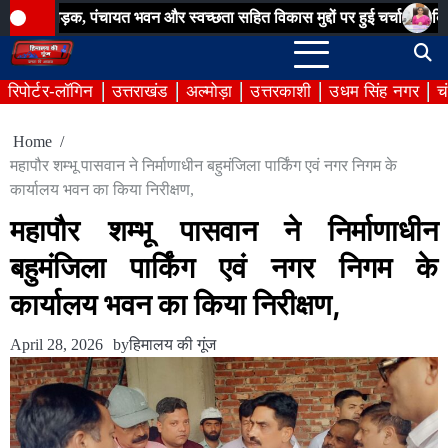
Skip
, पंचायत भवन और स्वच्छता सहित विकास मुद्दों पर हुई चर्चा
बिना अनुमति 
to
content
रिपोर्टर-लॉगिन
उत्तराखंड
अल्मोड़ा
उत्तरकाशी
उधम सिंह नगर
च
Home
महापौर शम्‍भू पासवान ने निर्माणाधीन बहुमंजिला पार्किंग एवं नगर निगम के
कार्यालय भवन का किया निरीक्षण,
महापौर शम्‍भू पासवान ने निर्माणाधीन
बहुमंजिला पार्किंग एवं नगर निगम के
कार्यालय भवन का किया निरीक्षण,
April 28, 2026
by
हिमालय की गूंज