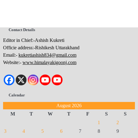
Contact Details
Editor in Chief:-Ashish Kukreti
Officie address:-Rishikesh Uttarakhand
Email:-
kukretiashish834@gmail.com
Website:-
www.himalayakigoonj.com
Calendar
August 2026
M
T
W
T
F
S
S
1
2
3
4
5
6
7
8
9