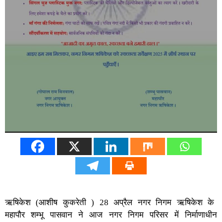
ऋषिकेश (आशीष कुकरेती ) 28 अप्रैल नगर निगम ऋषिकेश के
महापौर शम्‍भू पासवान ने आज नगर निगम परिसर में निर्माणाधीन