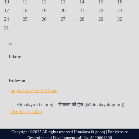
10
11
12
13
14
15
16
17
18
19
20
21
22
23
24
25
26
27
28
29
30
31
« Jul
Like us
Follow us
https://t.co/7FqxR3Yoah
— Himalaya ki Goonj – हिमालय की गूंज (@himalayakigoonj)
October 6, 2025
Copyright ©2025 All rights reserved Himalaya ki goonj | For Website
Designing and Development call Us:-8920664806