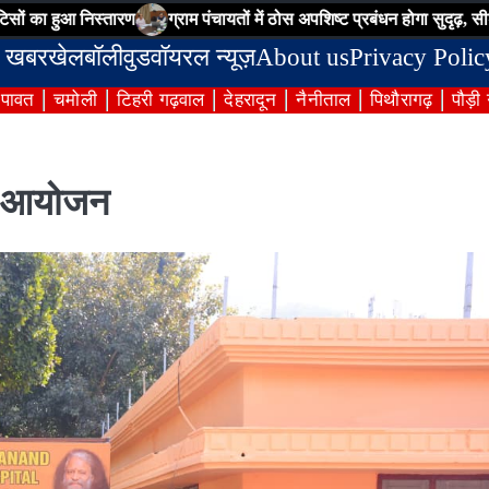
निस्तारण
ग्राम पंचायतों में ठोस अपशिष्ट प्रबंधन होगा सुदृढ़, सीडीओ ने अधिका
 खबर
खेल
बॉलीवुड
वॉयरल न्यूज़
About us
Privacy Polic
ंपावत
चमोली
टिहरी गढ़वाल
देहरादून
नैनीताल
पिथौरागढ़
पौड़ी
का आयोजन