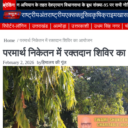
Skip
ब्रेकिंग
अभियान के तहत देवप्रयाग विधानसभा के बूथ संख्या-95 पर सभी नोटिसों का हुआ 
to
राष्ट्रीय
अंतराष्ट्रीय
एक्सक्लूसिव
कृषि
क्राइम
खास
content
रिपोर्टर-लॉगिन
उत्तराखंड
अल्मोड़ा
उत्तरकाशी
उधम सिंह नगर
च
Home
परमार्थ निकेतन में रक्तदान शिविर का आयोजन
परमार्थ निकेतन में रक्तदान शिविर 
February 2, 2026
by
हिमालय की गूंज