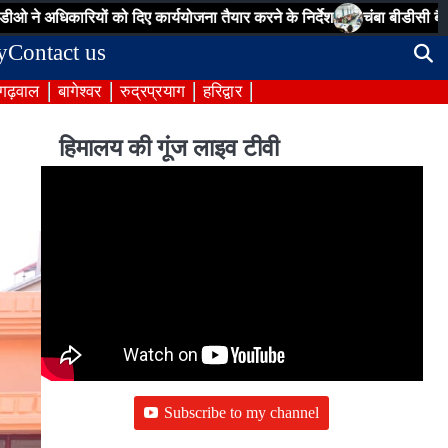
रियों को दिए कार्ययोजना तैयार करने के निर्देश
चंबा बीडीसी बैठक: पेयजल, सड
y
Contact us
 गढ़वाल
बागेश्वर
रुद्रप्रयाग
हरिद्वार
हिमालय की गूंज लाइव टीवी
Subscribe to my channel